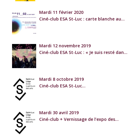
Mardi 11 février 2020
Ciné-club ESA St-Luc : carte blanche au
GSARA
+ Vernissage de l’exposition des étudiants des
sections Peinture et Sculpture
Mardi 12 novembre 2019
Ciné-club ESA St-Luc : « Je suis resté dans
les bois »
Un film de et avec Michaël Bier, Erika Sainte et
Vincent Solheid
Mardi 8 octobre 2019
Ciné-club ESA St-Luc
« Allô Europe ? » de Sandrine Dryvers
Mardi 30 avril 2019
Ciné-club + Vernissage de l’expo des
étudiants de Bac 3 photographie de l’ESA
St-Luc