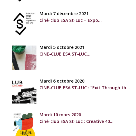
Mardi 7 décembre 2021
Ciné-club ESA St-Luc + Expo
« Black and white » & film surprise !
Mardi 5 octobre 2021
CINE-CLUB ESA ST-LUC
+ EXPO classes de sérigraphie
Mardi 6 octobre 2020
CINE-CLUB ESA ST-LUC : “Exit Through the
Gift Shop” (Banksy)
+ Vernissage de l’expo “Hommage aux disparus
et longue vie aux prochains”
*COMPLET*
Mardi 10 mars 2020
Ciné-club ESA St-Luc : Creative 40
+ Vernissage de travaux d’étudiant·e·s des trois
années de la section Illustration