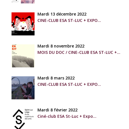
Mardi 13 décembre 2022
CINE-CLUB ESA ST-LUC + EXPO
Florilège de courts-métrages / Camera-etc
Mardi 8 novembre 2022
MOIS DU DOC / CINE-CLUB ESA ST-LUC +
EXPO
La vie en kit — Un documentaire de Elodie
Degavre
Mardi 8 mars 2022
CINE-CLUB ESA ST-LUC + EXPO
« Les Enfants d’Erasmus, l’Europe pour tous? »
Mardi 8 février 2022
Ciné-club ESA St-Luc + Expo
Cézanne – Un film de Sophie Bruneau