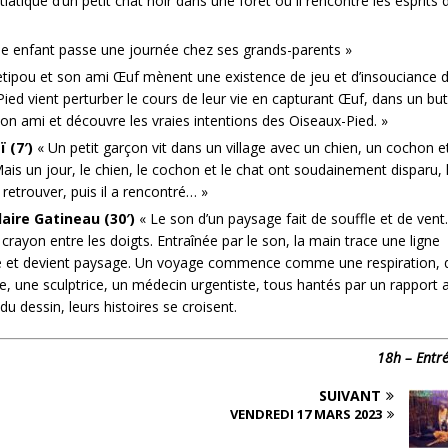
iatique d’un petit chat noir dans une forêt où il rencontre les esprits 
e enfant passe une journée chez ses grands-parents »
tipou et son ami Œuf mènent une existence de jeu et d’insouciance 
Pied vient perturber le cours de leur vie en capturant Œuf, dans un but
on ami et découvre les vraies intentions des Oiseaux-Pied. »
 (7′)
« Un petit garçon vit dans un village avec un chien, un cochon e
ais un jour, le chien, le cochon et le chat ont soudainement disparu, 
retrouver, puis il a rencontré… »
aire Gatineau (30′)
« Le son d’un paysage fait de souffle et de vent
crayon entre les doigts. Entraînée par le son, la main trace une ligne
anime et devient paysage. Un voyage commence comme une respiration, qu
iste, une sculptrice, un médecin urgentiste, tous hantés par un rapport 
du dessin, leurs histoires se croisent.
18h – Entré
SUIVANT
VENDREDI 17 MARS 2023