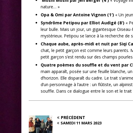
Moshi Moshi par Jen Berger (4`)
« Voyage init
nature… »
Opa & Omi par Antoine Vignon (1′)
« Un jeun
Syndrôme Petipou par Elliot Audigé (8′)
« Pe
leur bulle. Mais un jour, un gigantesque Oiseau-
mystérieux. Petipou se lance à la recherche de s
Chaque aube, après-midi et nuit par Siqi Caï
chat, le petit garçon est comme leurs parents. M
petit garçon s’est rendu sur des champs pourles 
Quatre poèmes du souffle et du vent par Cl
main apparaît, posée sur une feuille blanche, un 
d’horizon. Elle disparaît du cadre. Le trait s’
d’un personnage à l’autre : un flûtiste, un alpin
souffle. Dans ce dialogue entre le son et le trait 
PRÉCÉDENT
SAMEDI 11 MARS 2023