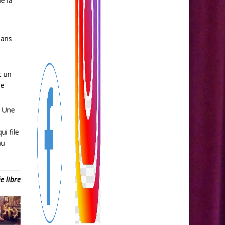
de la
dans
t un
le
. Une
i file
au
e libre