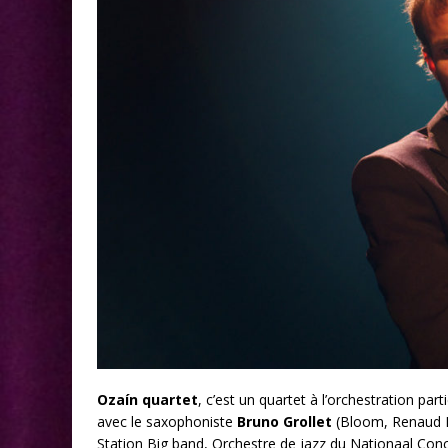
Ozaín quartet
, c’est un quartet à l’orchestration pa
avec le saxophoniste
Bruno Grollet
(Bloom, Renaud P
Station Big band, Orchestre de jazz du Nationaal Con