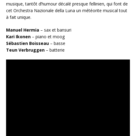
musique, tantôt d’humour décalé presque fellinien, qui font de
cet Orchestra Nazionale della Luna un météorite musical tout
à fait unique.
Manuel Hermia
– sax et bansuri
Kari Ikonen
– piano et moog
Sébastien Boisseau
– basse
Teun Verbruggen
– batterie