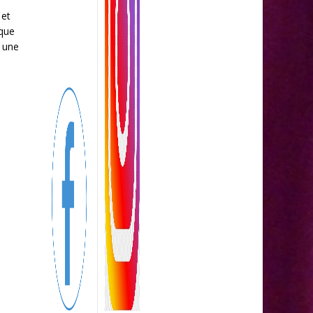
 et
ique
e une