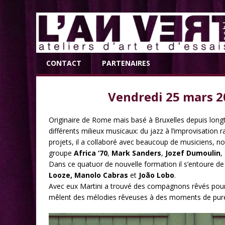
CONTACT
PARTENAIRES
Vendredi 25 mars 2
Originaire de Rome mais basé à Bruxelles depuis lon
différents milieux musicaux: du jazz à l’improvisation 
projets, il a collaboré avec beaucoup de musiciens,
groupe
Africa ‘70
,
Mark Sanders
,
Jozef Dumoulin
,
Dans ce quatuor de nouvelle formation il s’entoure de
Looze, Manolo Cabras
et
João Lobo
.
Avec eux Martini a trouvé des compagnons rêvés pour 
mêlent des mélodies rêveuses à des moments de pure