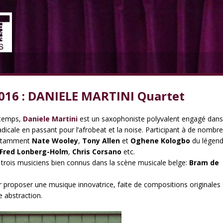
016 : DANIELE MARTINI Quartet
gtemps,
Daniele Martini
est un saxophoniste polyvalent engagé dans
radicale en passant pour l’afrobeat et la noise. Participant à de nombr
 notamment
Nate Wooley
,
Tony Allen
et
Oghene Kologbo
du légend
Fred Lonberg-Holm
,
Chris Corsano
etc.
 trois musiciens bien connus dans la scène musicale belge:
Bram de
proposer une musique innovatrice, faite de compositions originales 
 abstraction.