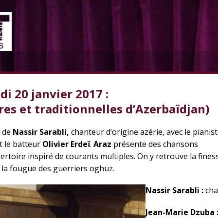
i 20 janvier 2017 :
es et traditionnelles d’Azerbaïdjan)
e
de
Nassir Sarabli,
chanteur d’origine azérie,
avec
le pianis
t le batteur
Olivier Erdeï
.
Araz
présente des chansons
ertoire inspiré de courants multiples. On y retrouve la fines
t la fougue des guerriers oghuz.
Nassir Sarabli :
cha
Jean-Marie Dzuba 