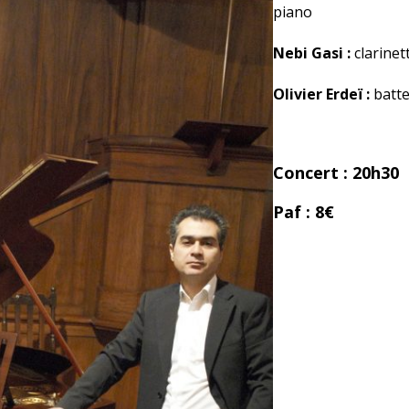
piano
Nebi Gasi :
clarinet
Olivier Erdeï :
batte
Concert : 20h30
Paf : 8€