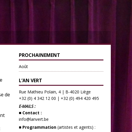
PROCHAINEMENT
Août
te
L’AN VERT
Rue Mathieu Polain, 4 | B-4020 Liège
se de
+32 (0) 4 342 12 00
|
+32 (0) 494 420 495
E-MAILS :
■ Contact :
nt
info@lanvert.be
■ Programmation
(artistes et agents) :
: