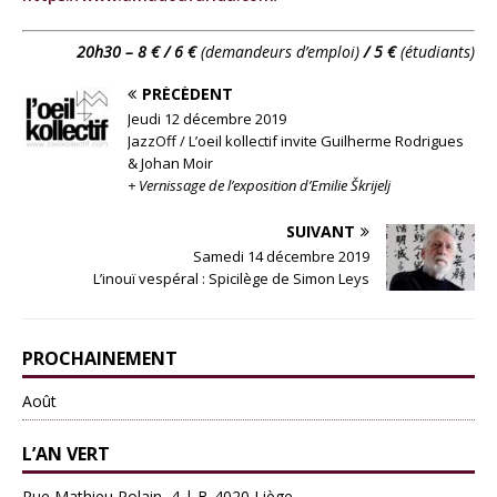
20h30 – 8 € / 6 €
(demandeurs d’emploi)
/ 5 €
(étudiants)
PRÉCÉDENT
Jeudi 12 décembre 2019
JazzOff / L’oeil kollectif invite Guilherme Rodrigues
& Johan Moir
+ Vernissage de l’exposition d’Emilie Škrijelj
SUIVANT
Samedi 14 décembre 2019
L’inouï vespéral : Spicilège de Simon Leys
PROCHAINEMENT
Août
L’AN VERT
Rue Mathieu Polain, 4 | B-4020 Liège