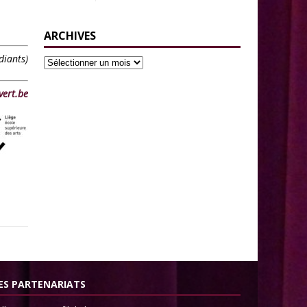
ARCHIVES
diants)
vert.be
ES PARTENARIATS