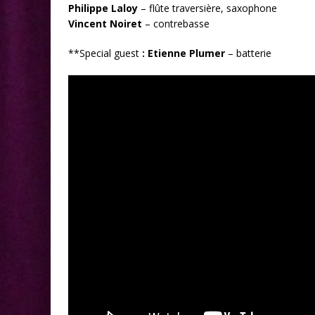
Philippe Laloy
– flûte traversière, saxophone
Vincent Noiret
– contrebasse
**Special guest
: Etienne Plumer
– batterie