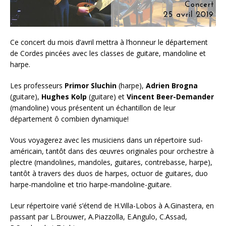
Ce concert du mois d’avril mettra à l’honneur le département
de Cordes pincées avec les classes de guitare, mandoline et
harpe.
Les professeurs
Primor Sluchin
(harpe),
Adrien Brogna
(guitare),
Hughes Kolp
(guitare) et
Vincent Beer-Demander
(mandoline) vous présentent un échantillon de leur
département ô combien dynamique!
Vous voyagerez avec les musiciens dans un répertoire sud-
américain, tantôt dans des œuvres originales pour orchestre à
plectre (mandolines, mandoles, guitares, contrebasse, harpe),
tantôt à travers des duos de harpes, octuor de guitares, duo
harpe-mandoline et trio harpe-mandoline-guitare.
Leur répertoire varié s’étend de H.Villa-Lobos à A.Ginastera, en
passant par L.Brouwer, A.Piazzolla, E.Angulo, C.Assad,