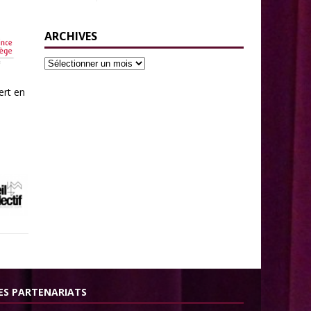
ARCHIVES
ert en
ES PARTENARIATS