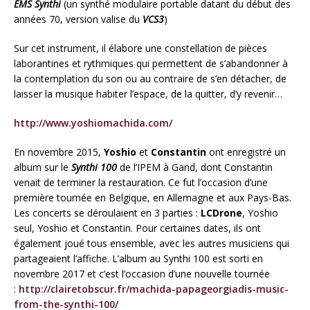
EMS Synthi
(un synthé modulaire portable datant du début des
années 70, version valise du
VCS3
)
Sur cet instrument, il élabore une constellation de pièces
laborantines et rythmiques qui permettent de s’abandonner à
la contemplation du son ou au contraire de s’en détacher, de
laisser la musique habiter l’espace, de la quitter, d’y revenir…
http://www.yoshiomachida.com/
En novembre 2015,
Yoshio
et
Constantin
ont enregistré un
album sur le
Synthi 100
de l’IPEM à Gand, dont Constantin
venait de terminer la restauration. Ce fut l’occasion d’une
première tournée en Belgique, en Allemagne et aux Pays-Bas.
Les concerts se déroulaient en 3 parties :
LCDrone
, Yoshio
seul, Yoshio et Constantin. Pour certaines dates, ils ont
également joué tous ensemble, avec les autres musiciens qui
partageaient l’affiche. L’album au Synthi 100 est sorti en
novembre 2017 et c’est l’occasion d’une nouvelle tournée
:
http://clairetobscur.fr/machida-papageorgiadis-music-
from-the-synthi-100/