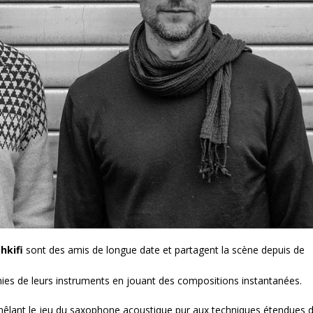
hkifi
sont des amis de longue date et partagent la scène depuis de
finies de leurs instruments en jouant des compositions instantanées.
mêlant le jeu du saxophone acoustique pur aux techniques étendues d