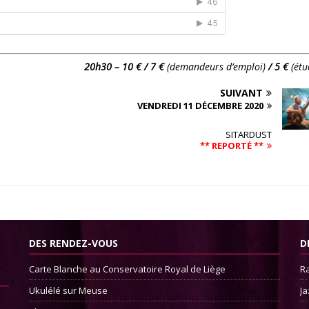
20h30 – 10 € / 7 €
(demandeurs d’emploi)
/ 5 €
(étu
SUIVANT
VENDREDI 11 DÉCEMBRE 2020
SITARDUST
** REPORTÉ **
DES RENDEZ-VOUS
D
Carte Blanche au Conservatoire Royal de Liège
Ra
Ukulélé sur Meuse
Ja