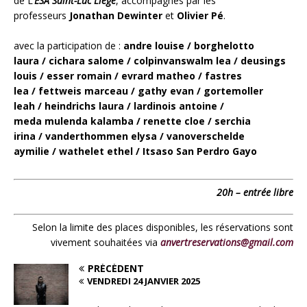
de L’
ESA Saint-Luc Liège
, accompagnés par les
professeurs
Jonathan Dewinter
et
Olivier Pé
.
avec la participation de :
andre louise / borghelotto
laura / cichara salome / colpinvanswalm lea / deusings
louis / esser romain / evrard matheo / fastres
lea / fettweis marceau / gathy evan / gortemoller
leah / heindrichs laura / lardinois antoine /
meda mulenda kalamba / renette cloe / serchia
irina / vanderthommen elysa / vanoverschelde
aymilie / wathelet ethel / Itsaso San Perdro Gayo
20h – entrée libre
Selon la limite des places disponibles, les réservations sont
vivement souhaitées via
anvertreservations@gmail.com
PRÉCÉDENT
VENDREDI 24 JANVIER 2025