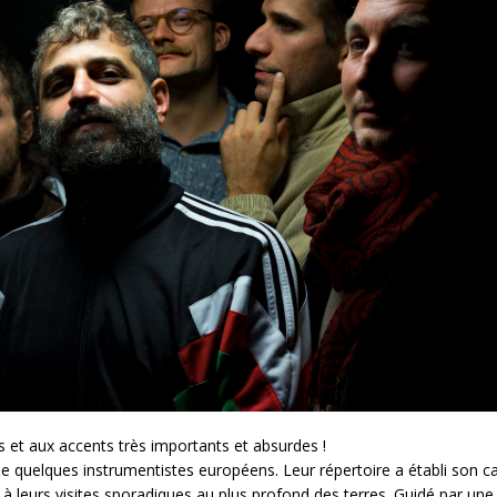
 et aux accents très importants et absurdes !
 de quelques instrumentistes européens. Leur répertoire a établi son 
 leurs visites sporadiques au plus profond des terres. Guidé par une 