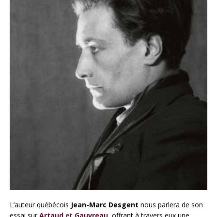
L’auteur québécois
Jean-Marc Desgent
nous parlera de son
essai sur
Artaud
et
Gauvreau
, offrant à travers eux une