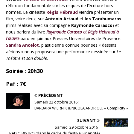
réflexion fondamentale sur les risques de l’écriture hors
normes. Le cinéaste
Régis Hébraud
viendra présenter un
film, voire deux, sur
Antonin Artaud
et
les Tarahumaras
(films réalisés avec sa compagne
Raymonde Carasco
) et
nous parlera du livre
Raymonde Carasco et Régis Hebraud à
l’œuvre
paru en juin aux Presses Universitaires de Provence.
Sandra Ancelot
, plasticienne connue pour ses « dessins
aériens » nous proposera une performance dessinée sur
Le
Théâtre et son double
.
Soirée : 20h30
Paf : 7€
PRÉCÉDENT
Samedi 22 octobre 2016 :
BARBARA WIERNIK & NICOLA ANDRIOLI, « Complicity »
SUIVANT
Samedi 29 octobre 2016 :
RADIO BISTRO (dans le cadre du festival Financité)