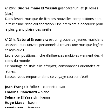
// 20h:
Duo Selmane El Yassidi
(piano/kanun) et
JF Foliez
(clar.)
Dans l’esprit musique de film ces nouvelles compositions sont
le fruit d’une riche collaboration. Une première à découvrir pour
le plus grand plaisir des oreille
// 21h: Natural Dreamerz
est un groupe de jeunes musiciens
unissant leurs univers personnels à travers une musique légère
et atypique !
Leurs compositions, riche d’influences multiples viennent des 4
coins du monde.
Ce mariage de style allie afrojazz, consonances orientales et
latines.
Laissez-vous emporter dans ce voyage couleur d’été!
Jean-François Foliez
– clarinette, sax
Emeline Planchard
– piano
Selmane El Yassidi
– kanun
Hugo Maes
– basse
Merdy Dani
– batterie