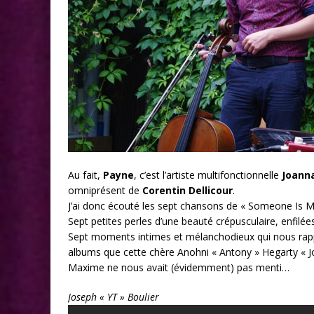
Au fait,
Payne
, c’est l’artiste multifonctionnelle
Joann
omniprésent de
Corentin Dellicour
.
J’ai donc écouté les sept chansons de « Someone Is Mis
Sept petites perles d’une beauté crépusculaire, enfilé
Sept moments intimes et mélanchodieux qui nous rappel
albums que cette chère Anohni « Antony » Hegarty « J
Maxime ne nous avait (évidemment) pas menti…
Joseph « YT » Boulier