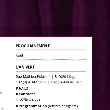
PROCHAINEMENT
Août
L’AN VERT
s
Rue Mathieu Polain, 4 | B-4020 Liège
+32 (0) 4 342 12 00
|
+32 (0) 494 420 495
E-MAILS :
es
■ Contact :
info@lanvert.be
■ Programmation
(artistes et agents) :
ur