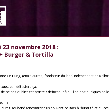
 23 novembre 2018 :
+ Burger & Tortilla
xime Lê Hùng, (entre autres) fondateur du label indépendant bruxelloi
tous, et il détestera ça.
e ne pas oublier cet artiste / défricheur à qui l’on doit quelques bell
e, …).
urait souhaité rencontrer plus souvent ce gars à l’humilité et au cœ