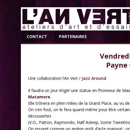
CONTACT
PARTENAIRES
Vendredi
Payne 
Une collaboration l’An Vert /
Jazz Around
Il faudra un jour ériger une statue en l’honneur de Ma
Matamore
.
Elle trônera en plein milieu de la Grand Place, au vu de 
On s’en fout, on le fera quand même pour être certain d
découvertes
(V.O., Patton, Raymondo, Half Asleep, Some Tweetlov
On ressent comme un arrière-goût d’acte manqué ; on a