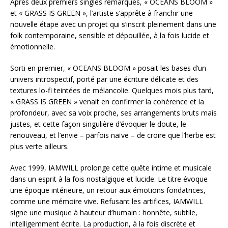
Après deux premiers singles remarqués, « OCEANS BLOOM »
et « GRASS IS GREEN », l’artiste s’apprête à franchir une
nouvelle étape avec un projet qui s’inscrit pleinement dans une
folk contemporaine, sensible et dépouillée, à la fois lucide et
émotionnelle.
Sorti en premier, « OCEANS BLOOM » posait les bases d’un
univers introspectif, porté par une écriture délicate et des
textures lo-fi teintées de mélancolie. Quelques mois plus tard,
« GRASS IS GREEN » venait en confirmer la cohérence et la
profondeur, avec sa voix proche, ses arrangements bruts mais
justes, et cette façon singulière d’évoquer le doute, le
renouveau, et l’envie – parfois naïve – de croire que l’herbe est
plus verte ailleurs.
Avec 1999, IAMWILL prolonge cette quête intime et musicale
dans un esprit à la fois nostalgique et lucide. Le titre évoque
une époque intérieure, un retour aux émotions fondatrices,
comme une mémoire vive. Refusant les artifices, IAMWILL
signe une musique à hauteur d’humain : honnête, subtile,
intelligemment écrite. La production, à la fois discrète et