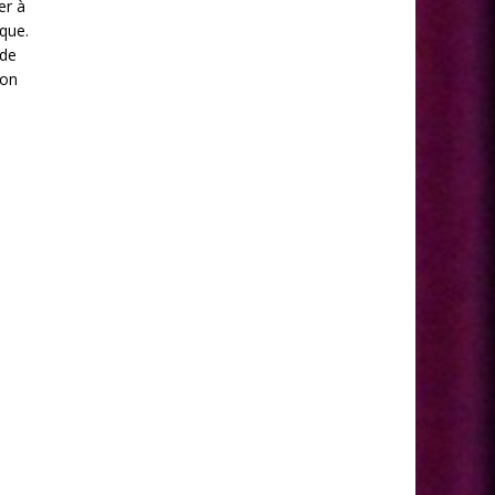
er à
ique.
 de
lon