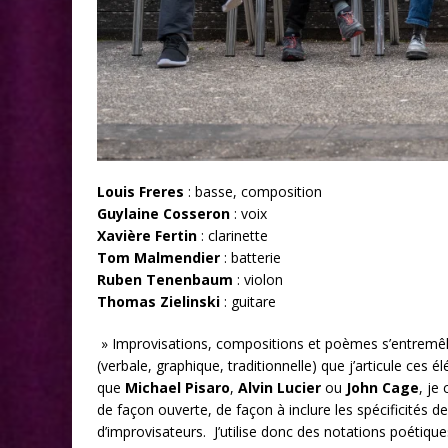
Louis Freres
: basse, composition
Guylaine Cosseron
: voix
Xavière Fertin
: clarinette
Tom Malmendier
: batterie
Ruben Tenenbaum
: violon
Thomas Zielinski
: guitare
» Improvisations, compositions et poèmes s’entremêlent
(verbale, graphique, traditionnelle) que j’articule ces 
que
Michael Pisaro
,
Alvin Lucier
ou
John Cage
, je
de façon ouverte, de façon à inclure les spécificités de
d’improvisateurs. J’utilise donc des notations poétique