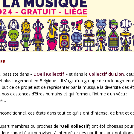
EE
s
, bassiste dans «
L’
Oeil Kollectif
» et dans le
Collectif du Lion
, deu
et plus largement en Belgique. Il s’agit d’un groupe de rock augmenté
Le but de ce projet est de représenter par la musique la diversité des é
nos existences d’êtres humains et qui forment l’intime d’un vécu :
age…
inconditionnel, ces états dans tout ce qu’ils ont d’intense, de brut et d
lupart membres ou proches de l’
Oeil Kollectif
) ont été choisi.es pour
ne, leur capacité à improviser, à interpréter des partitions aux notations