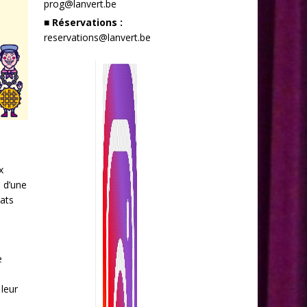
prog@lanvert.be
■ Réservations :
reservations@lanvert.be
x
 d’une
tats
e
 leur