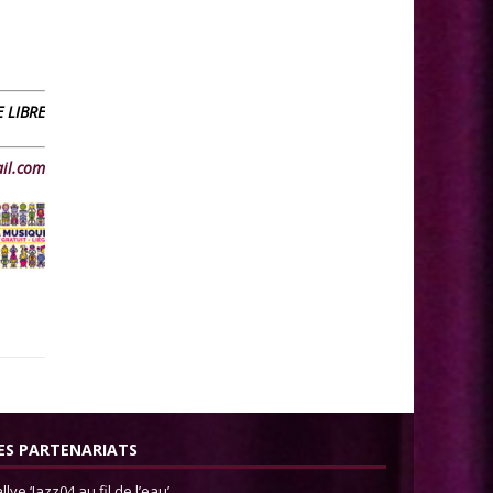
 LIBRE
il.com
ES PARTENARIATS
llye ‘Jazz04 au fil de l’eau’