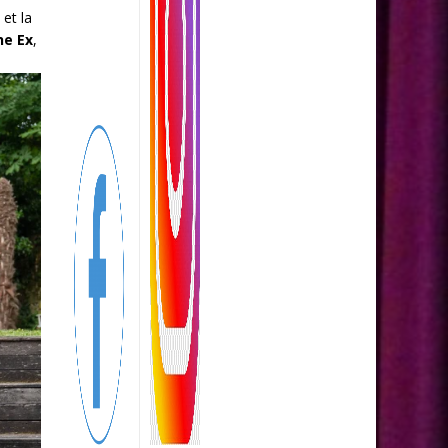
 et la
he Ex
,