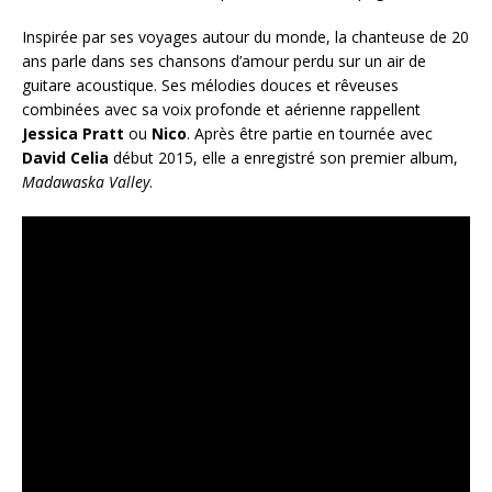
Inspirée par ses voyages autour du monde, la chanteuse de 20
ans parle dans ses chansons d’amour perdu sur un air de
guitare acoustique. Ses mélodies douces et rêveuses
combinées avec sa voix profonde et aérienne rappellent
Jessica Pratt
ou
Nico
. Après être partie en tournée avec
David Celia
début 2015, elle a enregistré son premier album,
Madawaska Valley
.