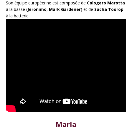
Son équipe européenne est composée de
Calogero Marotta
à la basse (
Jéronimo
,
Mark Gardener
) et de
Sacha Toorop
à la batterie.
Marla