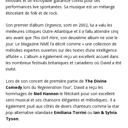
innovant et un incroyable guitariste connu pour ses
performances live spontanées. Sa musique est un mélange
étincelant de folk et de rock.
Son premier d’album
Organica
, sorti en 2002, lui a valu les
meilleures critiques Outre-Atlantique et il a fallu attendre cinq
ans avant que
This Isn’t Here
, son deuxième album ne voie le
jour. Le Magazine NME l’a décrit comme « une collection de
mélodies expertes ouvertes sur des textes d’une intelligence
affutée ». L’album a également reçu un excellent accueil dans
les nombreux festivals britaniques et canadiens où David a été
invité.
Lors de son concert de première partie de
The Divine
Comedy
lors du ‘
Regeneration Tour
’, David a reçu les
hommages de
Neil Hannon
le félicitant pour son excellent
sens musical et ses chansons élégantes et mélodiques.. Il a
également joué aux côtés de divers chanteurs comme la star
pop-alternative islandaise
Emiliana Torrini
ou
Ian & Sylvia
Tyson.