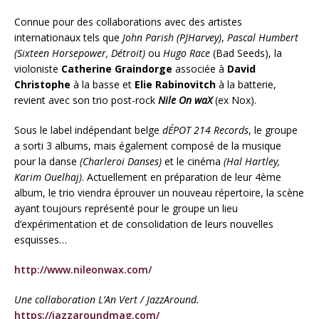
Connue pour des collaborations avec des artistes
internationaux tels que
John Parish (PJHarvey)
,
Pascal Humbert
(Sixteen Horsepower, Détroit)
ou
Hugo Race
(Bad Seeds), la
violoniste
Catherine Graindorge
associée à
David
Christophe
à la basse et
Elie Rabinovitch
à la batterie,
revient avec son trio post-rock
Nile On waX
(ex Nox).
Sous le label indépendant belge
dÉPOT 214 Records
, le groupe
a sorti 3 albums, mais également composé de la musique
pour la danse
(Charleroi Danses)
et le cinéma
(Hal Hartley,
Karim Ouelhaj)
. Actuellement en préparation de leur 4ème
album, le trio viendra éprouver un nouveau répertoire, la scène
ayant toujours représenté pour le groupe un lieu
d’expérimentation et de consolidation de leurs nouvelles
esquisses…
http://www.nileonwax.com/
Une collaboration L’An Vert / JazzAround.
https://jazzaroundmag.com/