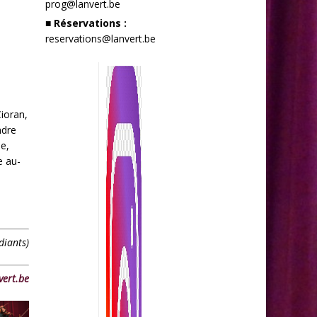
prog@lanvert.be
■ Réservations :
reservations@lanvert.be
ioran,
ndre
ue,
e au-
diants)
vert.be