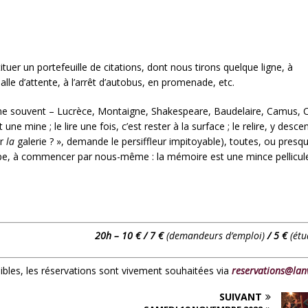
uer un portefeuille de citations, dont nous tirons quelque ligne, à
salle d’attente, à l’arrêt d’autobus, en promenade, etc.
ine souvent – Lucrèce, Montaigne, Shakespeare, Baudelaire, Camus, C
 mine ; le lire une fois, c’est rester à la surface ; le relire, y desce
r
la
galerie
? », demande le persiffleur impitoyable), toutes, ou presq
ppe, à commencer par nous-même : la mémoire est une mince pellicul
20h – 10 € / 7 €
(demandeurs d’emploi)
/ 5 €
(étu
nibles, les réservations sont vivement souhaitées via
reservations@lan
SUIVANT