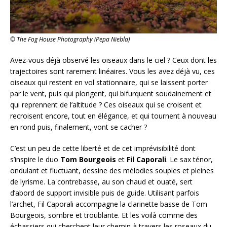
© The Fog House Photography (Pepa Niebla)
Avez-vous déjà observé les oiseaux dans le ciel ? Ceux dont les
trajectoires sont rarement linéaires. Vous les avez déjà vu, ces
oiseaux qui restent en vol stationnaire, qui se laissent porter
par le vent, puis qui plongent, qui bifurquent soudainement et
qui reprennent de l’altitude ? Ces oiseaux qui se croisent et
recroisent encore, tout en élégance, et qui tournent à nouveau
en rond puis, finalement, vont se cacher ?
C’est un peu de cette liberté et de cet imprévisibilité dont
s’inspire le duo
Tom Bourgeois
et
Fil Caporali
. Le sax ténor,
ondulant et fluctuant, dessine des mélodies souples et pleines
de lyrisme. La contrebasse, au son chaud et ouaté, sert
d’abord de support invisible puis de guide. Utilisant parfois
l’archet, Fil Caporali accompagne la clarinette basse de Tom
Bourgeois, sombre et troublante. Et les voilà comme des
échassiers qui cherchent leur chemin à travers les roseaux du