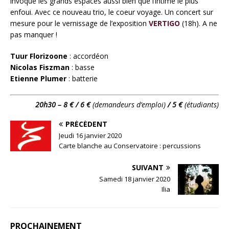
invoque les grands espaces aussi bien que l’intime le plus
enfoui. Avec ce nouveau trio, le coeur voyage. Un concert sur
mesure pour le vernissage de l’exposition
VERTIGO
(18h). A ne
pas manquer !
Tuur Florizoone
: accordéon
Nicolas Fiszman
: basse
Etienne Plumer
: batterie
20h30 – 8 € / 6 €
(demandeurs d’emploi)
/ 5 €
(étudiants)
PRÉCÉDENT
Jeudi 16 janvier 2020
Carte blanche au Conservatoire : percussions
SUIVANT
Samedi 18 janvier 2020
Ilia
PROCHAINEMENT