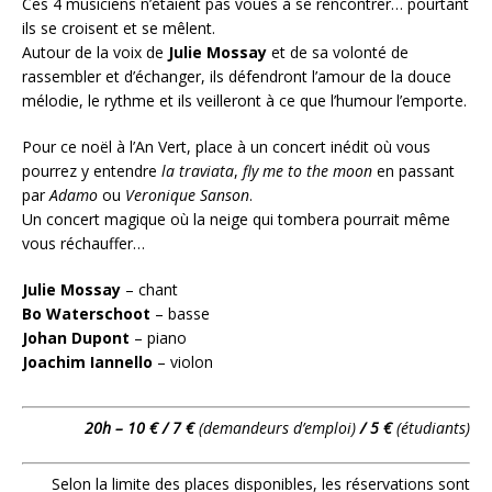
Ces 4 musiciens n’étaient pas voués à se rencontrer… pourtant
ils se croisent et se mêlent.
Autour de la voix de
Julie Mossay
et de sa volonté de
rassembler et d’échanger, ils défendront l’amour de la douce
mélodie, le rythme et ils veilleront à ce que l’humour l’emporte.
Pour ce noël à l’An Vert, place à un concert inédit où vous
pourrez y entendre
la traviata
,
fly me to the moon
en passant
par
Adamo
ou
Veronique Sanson
.
Un concert magique où la neige qui tombera pourrait même
vous réchauffer…
Julie Mossay
– chant
Bo Waterschoot
– basse
Johan Dupont
– piano
Joachim Iannello
– violon
20h – 10 € / 7 €
(demandeurs d’emploi)
/ 5 €
(étudiants)
Selon la limite des places disponibles, les réservations sont