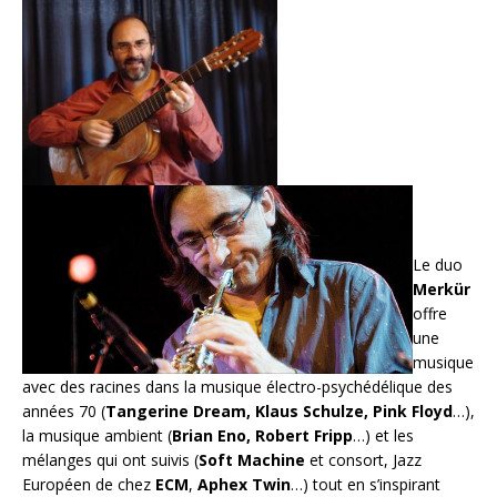
Le duo
Merkür
offre
une
musique
avec des racines dans la musique électro-psychédélique des
années 70 (
Tangerine Dream, Klaus Schulze, Pink Floyd
…),
la musique ambient (
Brian Eno, Robert Fripp
…) et les
mélanges qui ont suivis (
Soft Machine
et consort, Jazz
Européen de chez
ECM
,
Aphex Twin
…) tout en s’inspirant