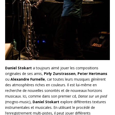
Daniel Stokart
a toujours aimé jouer les compositions
originales de ses amis,
Pirly Zurstrassen
,
Peter Hertmans
ou
Alexandre Furnelle
, car toutes leurs musiques génèrent
des atmosphères riches en couleurs. Il est lui-même en
recherche de nouvelles sonorités et de nouveaux horizons
musicaux. Ici, comme dans son premier cd,
Danse sur un pied
(mogno-music),
Daniel Stokart
explore différentes textures
instrumentales et musicales. En utilisant le procédé de
l’enregistrement multi-pistes, il peut jouer différents