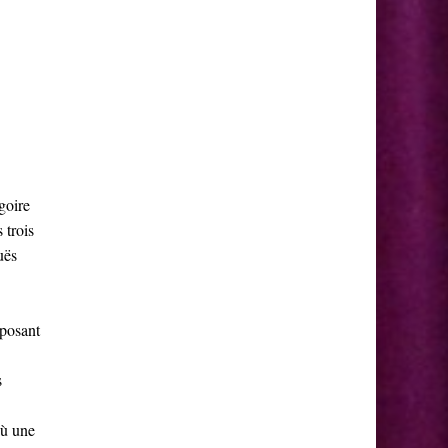
goire
 trois
uës
mposant
s
où une