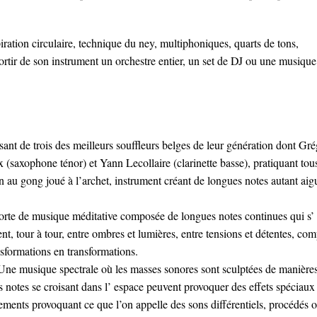
piration circulaire, technique du ney, multiphoniques, quarts de tons,
ortir de son instrument un orchestre entier, un set de DJ ou une musique
nt de trois des meilleurs souffleurs belges de leur génération dont Gré
 (saxophone ténor) et Yann Lecollaire (clarinette basse), pratiquant tous
n au gong joué à l’archet, instrument créant de longues notes autant aig
orte de musique méditative composée de longues notes continues qui s’
nt, tour à tour, entre ombres et lumières, entre tensions et détentes, co
nsformations en transformations.
ne musique spectrale où les masses sonores sont sculptées de manière
 notes se croisant dans l’ espace peuvent provoquer des effets spéciaux
ttements provoquant ce que l’on appelle des sons différentiels, procédés 