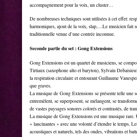
accompagnement pour la voix, un cluster…
De nombreuses techniques sont utilisées à cet effet: res
harmoniques, ajout de la voix, slap,…Le musicien fait s
traditionnelle venue d’une contrée inconnue.
Seconde partie du set : Gong Extensions
Gong Extensions est un quartet de musiciens, se composa
Tirtiaux (saxophone alto et baryton), Sylvain Debaisieux
la respiration circulaire et entourant Guillaume Vanespe
que graves.
La musique de Gong Extensions se présente telle une s
entremêlent, se superposent, se mélangent, se transforme
de vastes paysages sonores colorés et contrastés, de tra
La musique de Gong Extensions est une musique rare. U
« lancinantes » avec une volonté d’étendre le temps. Les
acoustiques et naturels, tels des ondes, vibrations et ba