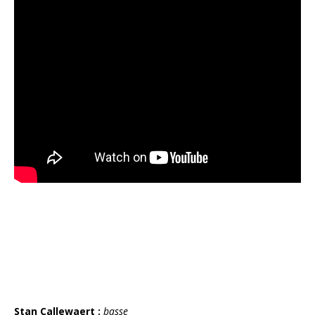
Stan Callewaert :
basse