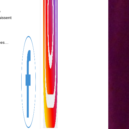
e
aissent
pues…