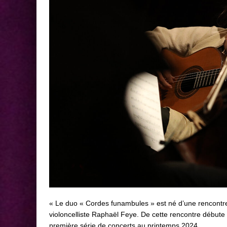
« Le duo « Cordes funambules » est né d’une rencontre 
violoncelliste Raphaël Feye.
De cette rencontre débute 
première série de concerts au printemps 2024.