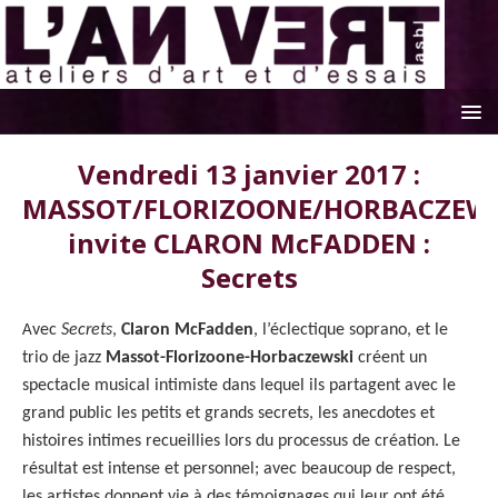
Vendredi 13 janvier 2017 :
MASSOT/FLORIZOONE/HORBACZEW
invite CLARON McFADDEN :
Secrets
A
vec
Secrets
,
Claron McFadden
, l’éclectique soprano, et le
trio de jazz
Massot-Florizoone-Horbaczewski
créent un
spectacle musical intimiste dans lequel ils partagent avec le
grand public les petits et grands secrets, les anecdotes et
histoires intimes recueillies lors du processus de création. Le
résultat est intense et personnel; avec beaucoup de respect,
les artistes donnent vie à des témoignages qui leur ont été