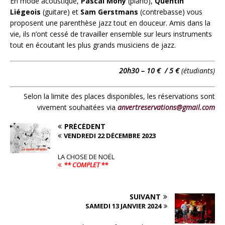
En mode acoustique,
Pascal Mohy
(piano),
Quentin
Liégeois
(guitare) et
Sam Gerstmans
(contrebasse) vous
proposent une parenthèse jazz tout en douceur.
Amis dans la
vie, ils n’ont cessé de travailler ensemble sur leurs instruments
tout en écoutant les plus grands musiciens de jazz.
20h30 – 10 € / 5 €
(étudiants)
Selon la limite des places disponibles, les réservations sont
vivement souhaitées via
anvertreservations@gmail.com
PRÉCÉDENT
VENDREDI 22 DÉCEMBRE 2023
LA CHOSE DE NOËL
** COMPLET **
SUIVANT
SAMEDI 13 JANVIER 2024