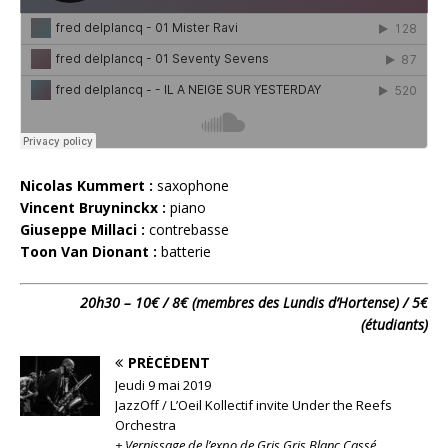
Nicolas Kummert :
saxophone
Vincent Bruyninckx :
piano
Giuseppe Millaci :
contrebasse
Toon Van Dionant :
batterie
20h30 – 10€ / 8€ (membres des Lundis d’Hortense) / 5€
(étudiants)
PRÉCÉDENT
Jeudi 9 mai 2019
JazzOff / L’Oeil Kollectif invite Under the Reefs
Orchestra
+ Vernissage de l’expo de Gris Gris Blanc Cassé