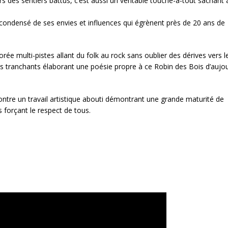
des sentiers battus, c’est aussi un véritable touche-à-tout sachant 
 condensé de ses envies et influences qui égrènent près de 20 ans de
e multi-pistes allant du folk au rock sans oublier des dérives vers l
s tranchants élaborant une poésie propre à ce Robin des Bois d’aujou
ntre un travail artistique abouti démontrant une grande maturité de
s forçant le respect de tous.