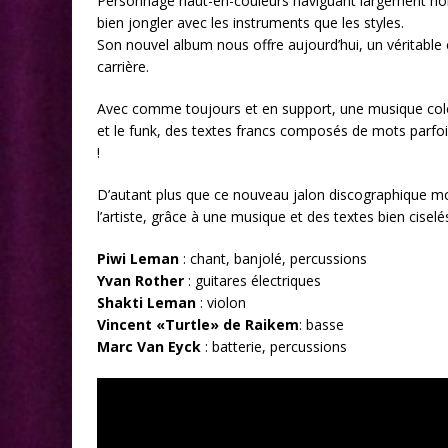
Personnage haut-en-couleurs naviguant largement hors 
bien jongler avec les instruments que les styles.
Son nouvel album nous offre aujourd’hui, un véritable
carrière.
Avec comme toujours et en support, une musique coloré
et le funk, des textes francs composés de mots parfoi
!
D’autant plus que ce nouveau jalon discographique mo
l’artiste, grâce à une musique et des textes bien ciselé
Piwi Leman
: chant, banjolé, percussions
Yvan Rother
: guitares électriques
Shakti Leman
: violon
Vincent «Turtle» de Raikem
: basse
Marc Van Eyck
: batterie, percussions