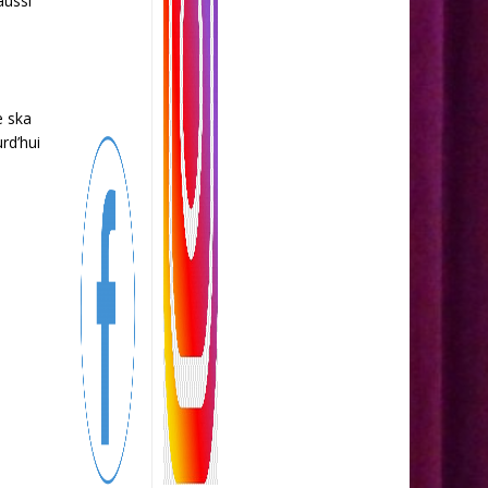
aussi
e ska
rd’hui