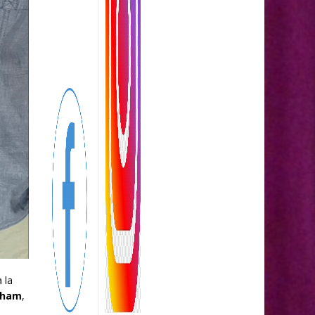
 la
aham
,