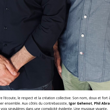
re l’écoute, le respect et la création collective. Son nom, doux et fort à
 jouer ensemble. Aux côtés du contrebassiste,
Igor Gehenot
,
Phil Abr
 voix singulières dans une complicité évidente. Une musique vivante,