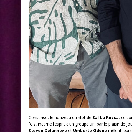
Consenso, le nouveau quintet de
Sal La Rocca
, célèb
fois, incarne l’esprit d’un groupe uni par le plaisir de
Steven Delannoye
et
Umberto Odone
mêlent leurs