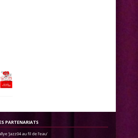
ES PARTENARIATS
llye ‘Jazz04 au fil de l’eau’