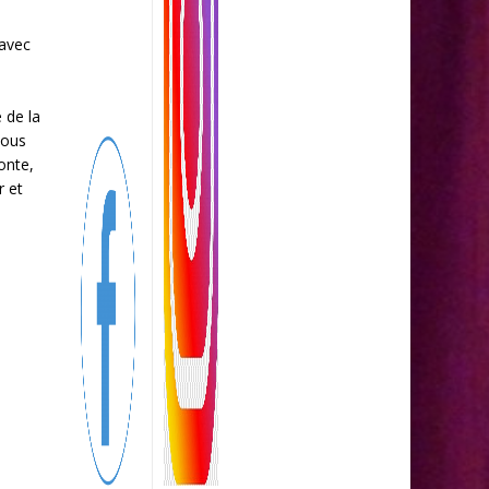
 avec
e de la
nous
onte,
r et