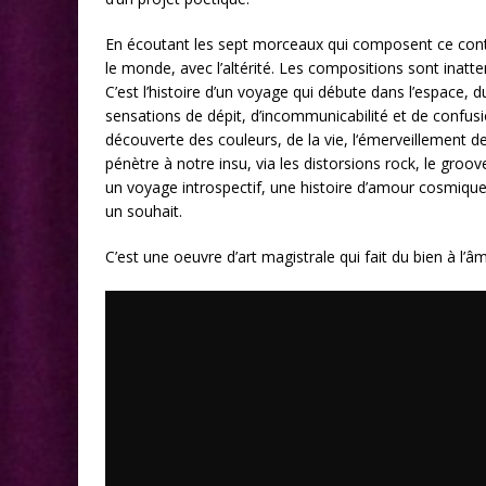
En écoutant les sept morceaux qui composent ce conte
le monde, avec l’altérité. Les compositions sont inatt
C’est l’histoire d’un voyage qui débute dans l’espace,
sensations de dépit, d’incommunicabilité et de confusion 
découverte des couleurs, de la vie, l‘émerveillement de
pénètre à notre insu, via les distorsions rock, le groo
un voyage introspectif, une histoire d’amour cosmique,
un souhait.
C’est une oeuvre d’art magistrale qui fait du bien à l’â