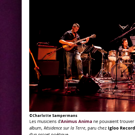
©Charlotte Sampermans
Les musiciens d’
Animus Anima
ne pouvaient trouver 
album,
Résidence sur la Terre
, paru chez
Igloo Recor
d’un projet poétique.