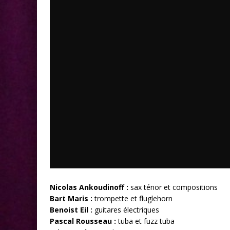
Nicolas Ankoudinoff :
sax ténor et compositions
Bart Maris :
trompette et fluglehorn
Benoist Eil :
guitares électriques
Pascal Rousseau :
tuba et fuzz tuba