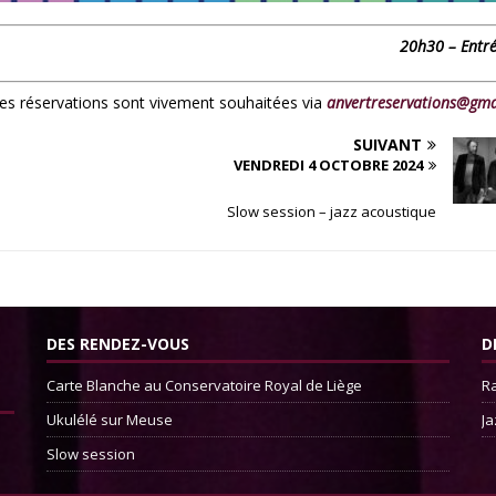
20h30 – Entré
 les réservations sont vivement souhaitées via
anvertreservations@gma
SUIVANT
VENDREDI 4 OCTOBRE 2024
Slow session – jazz acoustique
DES RENDEZ-VOUS
D
Carte Blanche au Conservatoire Royal de Liège
Ra
Ukulélé sur Meuse
Ja
Slow session