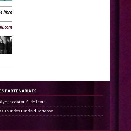
e libre
il.com
ES PARTENARIATS
llye ‘Jazz04 au fil de l’eau’
zz Tour des Lundis d’Hortense