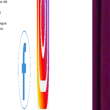
ux de
t
tique
on