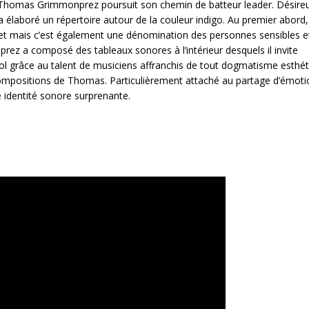
ue Thomas Grimmonprez poursuit son chemin de batteur leader. Désire
 a élaboré un répertoire autour de la couleur indigo. Au premier abord,
 violet mais c’est également une dénomination des personnes sensibles e
ez a composé des tableaux sonores à l’intérieur desquels il invite
ol grâce au talent de musiciens affranchis de tout dogmatisme esthé
 compositions de Thomas. Particulièrement attaché au partage d’émoti
e identité sonore surprenante.