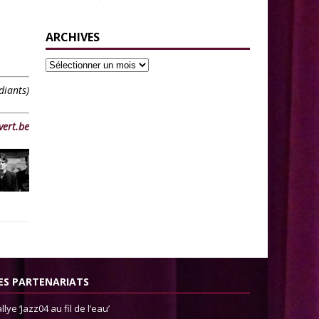
ARCHIVES
diants)
vert.be
ES PARTENARIATS
llye ‘Jazz04 au fil de l’eau’