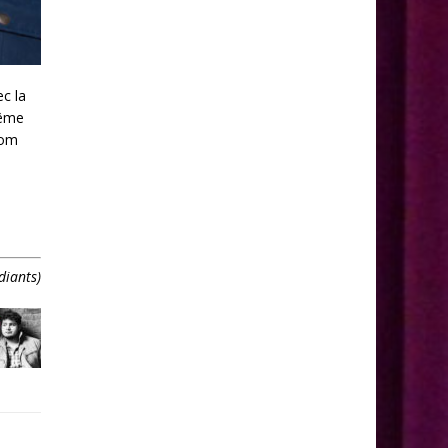
ec la
même
nom
diants)