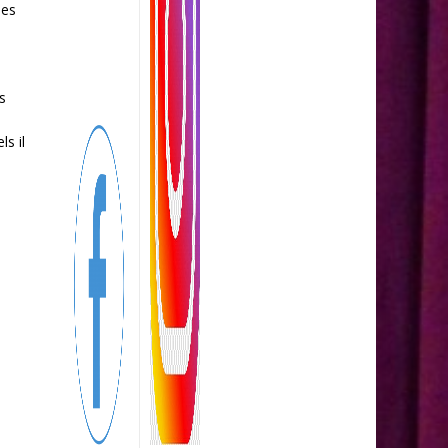
Ses
s
s il