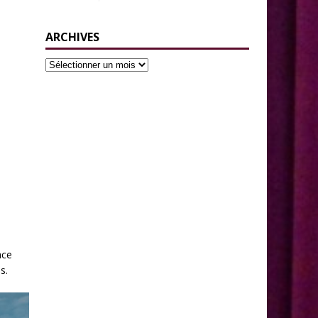
ARCHIVES
ace
s.