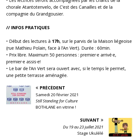
• Les lectrices seront accompagnées par les chants de la
chorale Atantotenvelo, de C’est des Canailles et de la
compagnie du Grandgousier.
//
INFOS PRATIQUES
• Début des lectures à
17h
, sur le parvis de la Maison liégeoise
(rue Mathieu Polain, face à l’An Vert). Durée : 60min.
• Prix libre. Maximum 50 personnes : premier·e arrivé·e,
premier·e assis·e!
• Le bar de l’An Vert sera ouvert avec, si le temps le permet,
une petite terrasse aménagée.
PRÉCÉDENT
Samedi 20 février 2021
Still Standing for Culture
BOTHLANE en vitrine !
SUIVANT
Du 19 au 23 juillet 2021
Stage Ukulélé