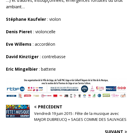
…) et d’autres, insoupçonnées, émergences fortuites du bruit
ambiant…
Stéphane Kaufeler
: violon
Denis Pieret
: violoncelle
Eve Willems
: accordéon
David Kinztiger
: contrebasse
Eric Mingelbier
: batterie
PRÉCÉDENT
Vendredi 19 juin 2015 : Fête de la musique avec
MAJOR DUBREUCQ + SAGES COMME DES SAUVAGES
SUIVANT