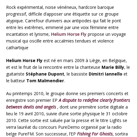
Rock expérimental, noise vénéneux, hardcore baroque
progressif, difficile d’apposer une étiquette sur ce groupe
atypique. Carrefour d’univers aux antipodes qui fait le pont
entre les extrêmes, emmené par une voix féminine entre
incantation et lyrisme,
Helium Horse Fly
propose un voyage
musical qui oscille entre accalmies tendues et violence
cathartique
Helium Horse Fly
est né en mars 2009 à Liège, en Belgique,
et est le fruit de la rencontre entre la chanteuse
Marie Billy
, le
guitariste
Stéphane Dupont
, le bassiste
Dimitri Iannello
et
le batteur
Tom Malmendier
.
Au printemps 2010, le groupe donne ses premiers concerts et
enregistre son premier EP
A dispute to redefine clearly frontiers
between devils and angels
, dont une première sortie digitale a
lieu le 19 avril 2010, suivie d’une sortie physique le 31 octobre
2010. Cette sortie est saluée par la presse et le titre Lights se
verra lauréat du concours PureDemo organisé par la radio
belge PureFM. Son successeur, l’EP
Fishing For Ghosts
,
sortira