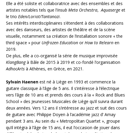
Elle a été soliste et collaboratrice avec des ensembles et des
artistes notables tels que l’
Insub Meta Orchestra
,
Aquaserge
et
le trio
Eden/Loriot/Tantanozi
.
Ses intérêts interdisciplinaires s’étendent à des collaborations
avec des danseurs, des artistes de théâtre et de la scène
visuelle, notamment sa création de l’installation sonore « the
third space » pour
Unfrozen Education
or
How to Relearn
en
2019.
De plus, elle a co-organisé la série de musique improvisée
KlangBang
à Bâle de 2015 à 2019 et co-fondé l’organisation
AdhocArts
à Athènes, en Grèce, en 2021.
Sylvain Haenen
​ est né à Liège en 1993 et commence la
guitare classique à l’âge de 5 ans. Il s’intéresse à l’électrique
vers l’âge de 10 ans et prends des cours à la « Rock and Blues
School » des Jeunesses Musicales de Liège qu’il suivra durant
deux années. Vers 12 ans il s’intéresse au jazz et suit des cours
de guitare avec Philippe Doyen à l’académie jazz d’ Amay
pendant 3 ans. Au sein du « Metropolitan Quartet », groupe
qu’il intégra à l’âge de 15 ans, il eut l’occasion de jouer dans