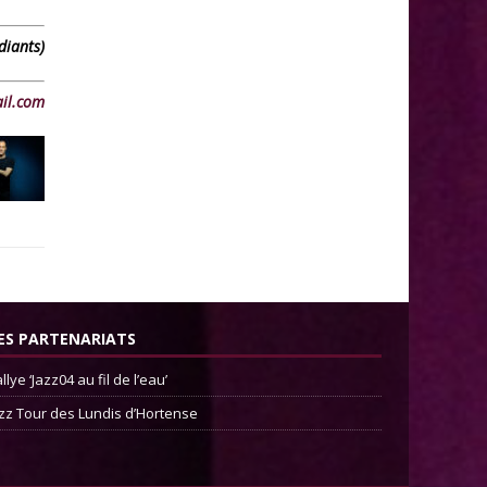
diants)
il.com
ES PARTENARIATS
llye ‘Jazz04 au fil de l’eau’
zz Tour des Lundis d’Hortense