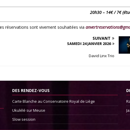
20h30 – 14€ / 7€ (étu
 les réservations sont vivement souhaitées via
anvertreservations@gma
SUIVANT
SAMEDI 24 JANVIER 2026
David Linx Trio
DES RENDEZ-VOUS
D
Carte Blanche au Conservatoire Royal de Liège
Ra
Ukulélé sur Meuse
Ja
Slow session