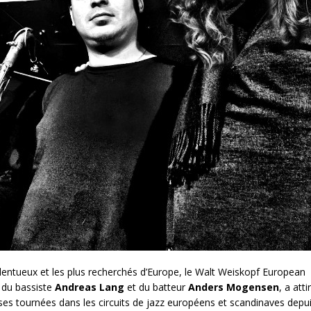
talentueux et les plus recherchés d’Europe, le Walt Weiskopf European
, du bassiste
Andreas
Lang
et du batteur
Anders
Mogensen
, a atti
 ses tournées dans les circuits de jazz européens et scandinaves depu