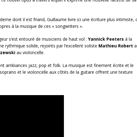
rne dont il est friand, Guillaume livre ici une écriture plus intimiste,
ropres à la musique de ces « songwriters ».
geur s’est entouré de musiciens de haut vol :
Yannick Peeters
à la
e rythmique solide, rejoints par l’excellent soliste
Mathieu Robert
a
czewski
au violoncelle.
t ambiances jazz, pop et folk. La musique est finement écrite et le
oprano et le violoncelle aux côtés de la guitare offrent une texture