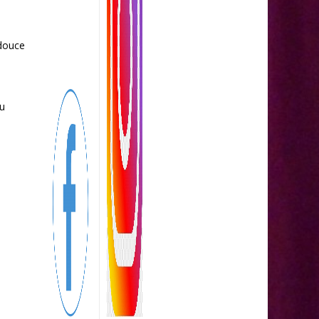
 douce
u