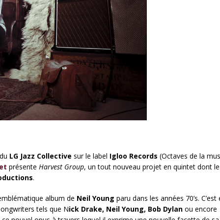
 du
LG Jazz Collective
sur le label
Igloo Records
(Octaves de la mus
et
présente
Harvest Group
, un tout nouveau projet en quintet dont le
oductions
.
 l’emblématique album de
Neil Young
paru dans les années 70’s. C’est 
ongwriters tels que N
ick Drake, Neil Young, Bob Dylan
ou encore
e ce nouvel opus à travers lequel il exprime une nouvelle facette de sa