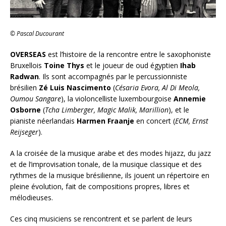
© Pascal Ducourant
OVERSEAS
est l’histoire de la rencontre entre le saxophoniste
Bruxellois
Toine Thys
et le joueur de oud égyptien
Ihab
Radwan
. Ils sont accompagnés par le percussionniste
brésilien
Zé Luis Nascimento
(
Césaria Evora, Al Di Meola,
Oumou Sangare
), la violoncelliste luxembourgoise
Annemie
Osborne
(
Tcha Limberger, Magic Malik, Marillion
), et le
pianiste néerlandais
Harmen Fraanje
en concert (
ECM, Ernst
Reijseger
).
A la croisée de la musique arabe et des modes hijazz, du jazz
et de l’improvisation tonale, de la musique classique et des
rythmes de la musique brésilienne, ils jouent un répertoire en
pleine évolution, fait de compositions propres, libres et
mélodieuses.
Ces cinq musiciens se rencontrent et se parlent de leurs