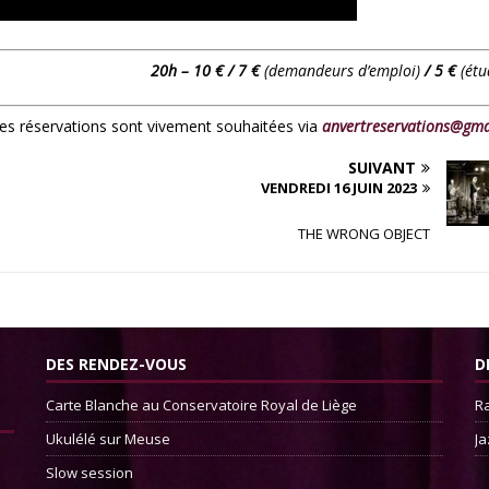
20h – 10 € / 7 €
(demandeurs d’emploi)
/ 5 €
(étu
 les réservations sont vivement souhaitées via
anvertreservations@gma
SUIVANT
VENDREDI 16 JUIN 2023
THE WRONG OBJECT
DES RENDEZ-VOUS
D
Carte Blanche au Conservatoire Royal de Liège
Ra
Ukulélé sur Meuse
Ja
Slow session