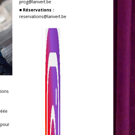
prog@lanvert.be
■ Réservations :
reservations@lanvert.be
xions
réée
 pour