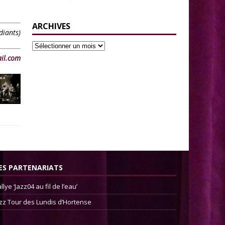
ARCHIVES
diants)
il.com
ES PARTENARIATS
llye ‘Jazz04 au fil de l’eau’
zz Tour des Lundis d’Hortense