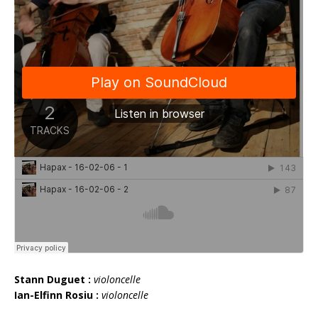
Stann Duguet :
violoncel
le
Ian-Elfinn
Rosiu :
violoncel
le