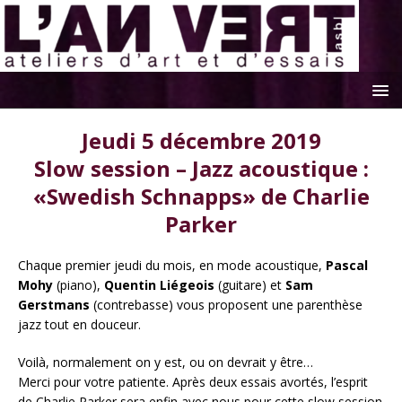
Jeudi 5 décembre 2019
Slow session – Jazz acoustique :
«Swedish Schnapps» de Charlie
Parker
Chaque premier jeudi du mois, en mode acoustique,
Pascal
Mohy
(piano),
Quentin Liégeois
(guitare) et
Sam
Gerstmans
(contrebasse) vous proposent une parenthèse
jazz tout en douceur.
Voilà, normalement on y est, ou on devrait y être…
Merci pour votre patiente. Après deux essais avortés, l’esprit
de Charlie Parker sera enfin avec nous pour cette slow session