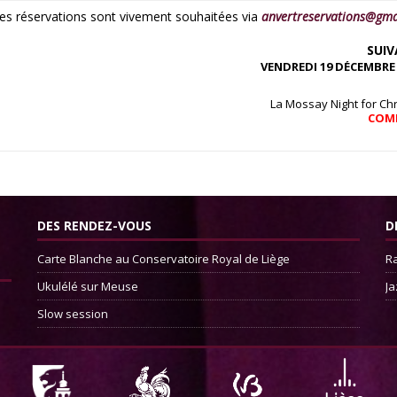
 les réservations sont vivement souhaitées via
anvertreservations@gma
SUI
VENDREDI 19 DÉCEMBRE 
La Mossay Night for Ch
COM
DES RENDEZ-VOUS
D
Carte Blanche au Conservatoire Royal de Liège
Ra
Ukulélé sur Meuse
Ja
Slow session