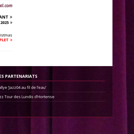
il.com
VANT
2025
ristmas
PLET
ES PARTENARIATS
llye ‘Jazz04 au fil de l’eau’
zz Tour des Lundis d’Hortense