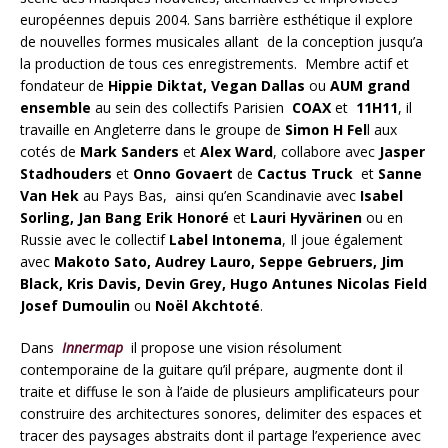
européennes depuis 2004. Sans barrière esthétique il explore
de nouvelles formes musicales allant de la conception jusqu’a
la production de tous ces enregistrements. Membre actif et
fondateur de
Hippie Diktat, Vegan Dallas
ou
AUM
grand
ensemble
au sein des collectifs Parisien
COAX
et
11H11
, il
travaille en Angleterre dans le groupe de
Simon H Fel
l aux
cotés de
Mark Sanders
et
Alex Ward
, collabore avec
Jasper
Stadhouders
et
Onno Govaert
de
Cactus Truck
et
Sanne
Van Hek
au Pays Bas, ainsi qu’en Scandinavie avec
Isabel
Sorling, Jan Bang Erik Honoré
et
Lauri Hyvärinen
ou en
Russie avec le collectif
Label Intonema
, Il joue également
avec
Makoto Sato, Audrey Lauro, Seppe Gebruers, Jim
Black, Kris Davis, Devin Grey, Hugo Antunes Nicolas Field
Josef Dumoulin
ou
Noël Akchtoté
.
Dans
Innermap
il propose une vision résolument
contemporaine de la guitare qu’il prépare, augmente dont il
traite et diffuse le son à l’aide de plusieurs amplificateurs pour
construire des architectures sonores, delimiter des espaces et
tracer des paysages abstraits dont il partage l’experience avec